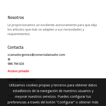
Nosotros
Le proporcionamos un excelente asesoramiento para que elija
los artículos que más se adapten a sus necesidades y
requerimientos.
Contacta
📧
amadorgomez@comercialamador.com
☎️
986 794 026
Acceso privado
Dónde estamos
Utilizamos cookies propias y terceros para obtener datos
Travesía Prado 1, 15, 36512 Prado, Pontevedra, España.
estadísticos de la navegación de nuestros usuarios y
Aviso legal
mejorar nuestros servicios. Puedes configurar tus
Política de cookies
preferencias a través del botón “Configurar” o obtener más
Gestión de cookies