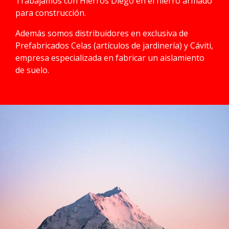
Trabajamos con Hierros Diego en el hierro armado
para construcción.
Además somos distribuidores en exclusiva de
Prefabricados Celas (artículos de jardinería) y Cáviti,
empresa especializada en fabricar un aislamiento
de suelo.