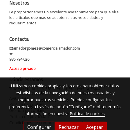
Nosotros
Le proporcionamos un excelente asesoramiento para que elija
los artículos que más se adapten a sus necesidades y
requerimientos.
Contacta
📧
amadorgomez@comercialamador.com
☎️
986 794 026
Acceso privado
Dónde estamos
Utilizamos cookies propias y terceros para obtener datos
Travesía Prado 1, 15, 36512 Prado, Pontevedra, España.
estadísticos de la navegación de nuestros usuarios y
Aviso legal
mejorar nuestros servicios. Puedes configurar tus
Política de cookies
preferencias a través del botón “Configurar” o obtener más
Gestión de cookies
información en nuestra
Política de cookies
.
Política de privacidad
Condiciones de compra
Configurar
Rechazar
Aceptar